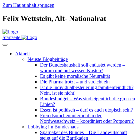
Zum Hauptinhalt springen
Felix Wettstein,
Alt-
Nationalrat
Startseite
Aktuell
Neuste Blogbeiträge
Der Bundeshaushalt soll entlastet werden –
warum und auf wessen Kosten?
Es gibt keine moralische Neutralität
Die Pharma trotzt – und streicht ein
Ist die Individualbesteuerung familienfeindlich?
Nein, ist sie nicht!
Bundesbudget – Was sind eigentlich die grossen
Linien?
Essen ist politisch – darf es auch utopisch sein?
Fremdsprachenunterricht in der
Nordwestschweiz – koordiniert oder Potpourri?
Lobbying im Bundeshaus
Sparpaket des Bundes – Die Landwirtschaft
steigt auf die Barrikaden