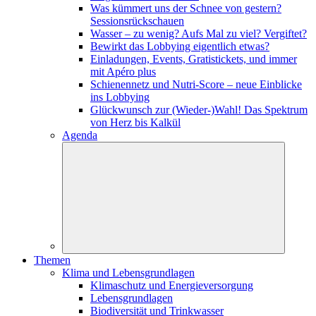
Was kümmert uns der Schnee von gestern?
Sessionsrückschauen
Wasser – zu wenig? Aufs Mal zu viel? Vergiftet?
Bewirkt das Lobbying eigentlich etwas?
Einladungen, Events, Gratistickets, und immer
mit Apéro plus
Schienennetz und Nutri-Score – neue Einblicke
ins Lobbying
Glückwunsch zur (Wieder-)Wahl! Das Spektrum
von Herz bis Kalkül
Agenda
Themen
Klima und Lebensgrundlagen
Klimaschutz und Energieversorgung
Lebensgrundlagen
Biodiversität und Trinkwasser