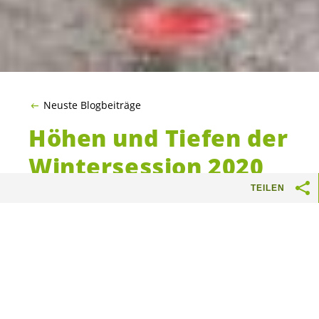
Neuste Blogbeiträge
Höhen und Tiefen der
Wintersession 2020
TEILEN
Wenn es um Geld geht, ist die Stimmung
meistens nüchtern und trocken. Es gab jedoch
ein paar emotionale Momente in dieser
Session: Nicht nur an runden Geburtstagen
(Bundesrat Maurer wurde 70) und nicht nur
wegen der Covid-Entscheidungen. Manchmal