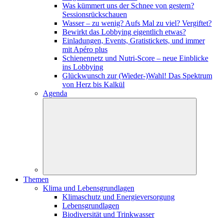
Was kümmert uns der Schnee von gestern?
Sessionsrückschauen
Wasser – zu wenig? Aufs Mal zu viel? Vergiftet?
Bewirkt das Lobbying eigentlich etwas?
Einladungen, Events, Gratistickets, und immer
mit Apéro plus
Schienennetz und Nutri-Score – neue Einblicke
ins Lobbying
Glückwunsch zur (Wieder-)Wahl! Das Spektrum
von Herz bis Kalkül
Agenda
Themen
Klima und Lebensgrundlagen
Klimaschutz und Energieversorgung
Lebensgrundlagen
Biodiversität und Trinkwasser