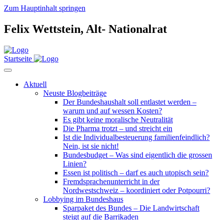
Zum Hauptinhalt springen
Felix Wettstein,
Alt-
Nationalrat
Startseite
Aktuell
Neuste Blogbeiträge
Der Bundeshaushalt soll entlastet werden –
warum und auf wessen Kosten?
Es gibt keine moralische Neutralität
Die Pharma trotzt – und streicht ein
Ist die Individualbesteuerung familienfeindlich?
Nein, ist sie nicht!
Bundesbudget – Was sind eigentlich die grossen
Linien?
Essen ist politisch – darf es auch utopisch sein?
Fremdsprachenunterricht in der
Nordwestschweiz – koordiniert oder Potpourri?
Lobbying im Bundeshaus
Sparpaket des Bundes – Die Landwirtschaft
steigt auf die Barrikaden