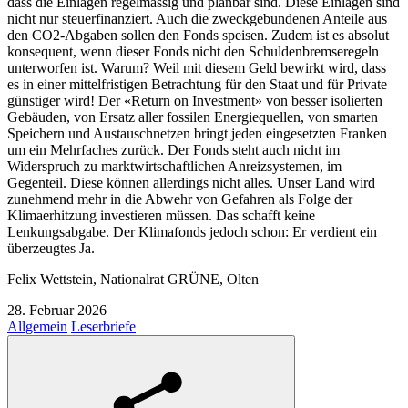
dass die Einlagen regelmässig und planbar sind. Diese Einlagen sind
nicht nur steuerfinanziert. Auch die zweckgebundenen Anteile aus
den CO2-Abgaben sollen den Fonds speisen. Zudem ist es absolut
konsequent, wenn dieser Fonds nicht den Schuldenbremseregeln
unterworfen ist. Warum? Weil mit diesem Geld bewirkt wird, dass
es in einer mittelfristigen Betrachtung für den Staat und für Private
günstiger wird! Der «Return on Investment» von besser isolierten
Gebäuden, von Ersatz aller fossilen Energiequellen, von smarten
Speichern und Austauschnetzen bringt jeden eingesetzten Franken
um ein Mehrfaches zurück. Der Fonds steht auch nicht im
Widerspruch zu marktwirtschaftlichen Anreizsystemen, im
Gegenteil. Diese können allerdings nicht alles. Unser Land wird
zunehmend mehr in die Abwehr von Gefahren als Folge der
Klimaerhitzung investieren müssen. Das schafft keine
Lenkungsabgabe. Der Klimafonds jedoch schon: Er verdient ein
überzeugtes Ja.
Felix Wettstein, Nationalrat GRÜNE, Olten
28. Februar 2026
Allgemein
Leserbriefe