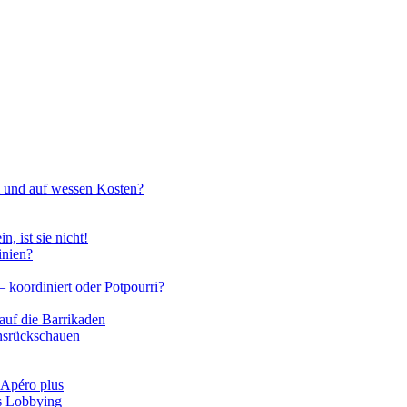
m und auf wessen Kosten?
n, ist sie nicht!
inien?
 koordiniert oder Potpourri?
auf die Barrikaden
nsrückschauen
 Apéro plus
ns Lobbying