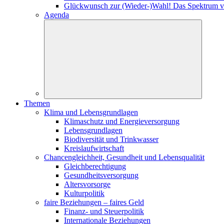
Glückwunsch zur (Wieder-)Wahl! Das Spektrum v
Agenda
Themen
Klima und Lebensgrundlagen
Klimaschutz und Energieversorgung
Lebensgrundlagen
Biodiversität und Trinkwasser
Kreislaufwirtschaft
Chancengleichheit, Gesundheit und Lebensqualität
Gleichberechtigung
Gesundheitsversorgung
Altersvorsorge
Kulturpolitik
faire Beziehungen – faires Geld
Finanz- und Steuerpolitik
Internationale Beziehungen