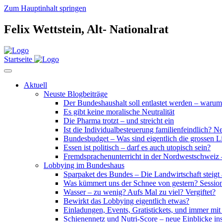
Zum Hauptinhalt springen
Felix Wettstein,
Alt-
Nationalrat
Startseite
Aktuell
Neuste Blogbeiträge
Der Bundeshaushalt soll entlastet werden – waru
Es gibt keine moralische Neutralität
Die Pharma trotzt – und streicht ein
Ist die Individualbesteuerung familienfeindlich? Nei
Bundesbudget – Was sind eigentlich die grossen L
Essen ist politisch – darf es auch utopisch sein?
Fremdsprachenunterricht in der Nordwestschweiz –
Lobbying im Bundeshaus
Sparpaket des Bundes – Die Landwirtschaft steigt 
Was kümmert uns der Schnee von gestern? Sessio
Wasser – zu wenig? Aufs Mal zu viel? Vergiftet?
Bewirkt das Lobbying eigentlich etwas?
Einladungen, Events, Gratistickets, und immer mit
Schienennetz und Nutri-Score – neue Einblicke i