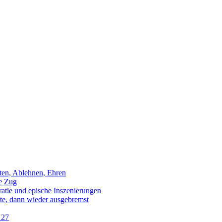
sten, Ablehnen, Ehren
e Zug
tie und epische Inszenierungen
e, dann wieder ausgebremst
 27