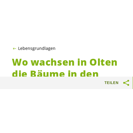
Lebensgrundlagen
Wo wachsen in Olten
die Bäume in den
Himmel?
TEILEN
Kolumne „Blickpunkt“ in der Neuen Oltner
Zeitung NOZ vom 28.8.2019
Die Sommer werden je länger je wärmer. Sie