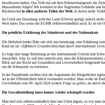
beschlossen haben. Das Volk hat mit dem Klimaschutzgesetz die Ziele
Massnahmen folgen! Wir kommen in den Segmenten Gebäude und Industr
Rückenwind
in allen anderen Teilen der Welt
, in denen mehr Treib
Im Urteil aus Strassburg wird das Land Schweiz gerügt, jedoch nicht
Wort habe: Das weiss der EGMR selbstverständlich auch. Er ist ein Or
Die peinliche Erklärung des Ständerats und des Nationalrats
Die Mehrheit beider Räte sah sich nun bemüssigt, eine Erklärung zu
Kind sie ist: «
Effektiver Grundrechtsschutz durch internationale Gerich
Es folgt eine lange Belehrung an das internationale Gericht (mit Sch
missachtet. Aha. Es soll also unrecht sein, dass die Klimaseniorinn
Blick auf das Recht auf Gesundheit und Unversehrtheit festgestellt ha
um die Klimaziele zu erreichen.
In der Ratsdebatte suchten sich die Argumente der Bürgerlichen irg
sei in der Öffentlichkeit falsch verstanden worden. Man wolle als P
Gerichtshofs vom 09. April 2024 weitere Folge zu geben, da durch di
Die Gewaltenteilung muss immer wieder erkämpft werden
Man darf sich selbstverständlich über das Urteil ärgern, so wie man 