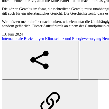
liberal nennende FDP, auch die Mitte-Partei – dann macht mir das gros
Die «dritte Gewalt» im Staat, die richterliche Gewalt, muss unabhäng
gilt auch für ein überstaatliches Gericht. Die Geschichte zeigt, dass 
Wir müssen mehr darüber nachdenken, wie elementar die Unabhängigkei
sondern gefährlich. Dieser Aufruf rüttelt an einem der Grundprinzip
13. Juni 2024
Internationale Beziehungen
Klimaschutz und Energieversorgung
Neui