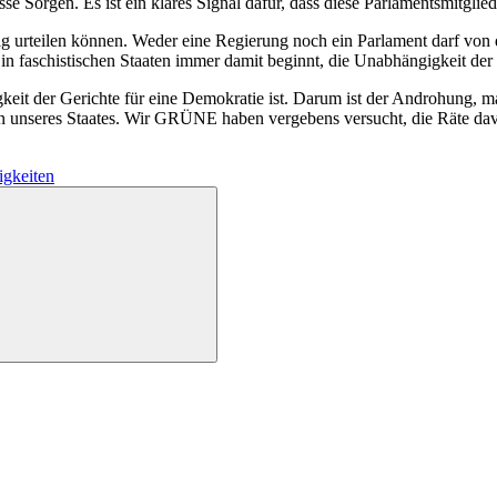
se Sorgen. Es ist ein klares Signal dafür, dass diese Parlamentsmitglie
ig urteilen können. Weder eine Regierung noch ein Parlament darf von d
es in faschistischen Staaten immer damit beginnt, die Unabhängigkeit de
t der Gerichte für eine Demokratie ist. Darum ist der Androhung, man 
ien unseres Staates. Wir GRÜNE haben vergebens versucht, die Räte da
gkeiten