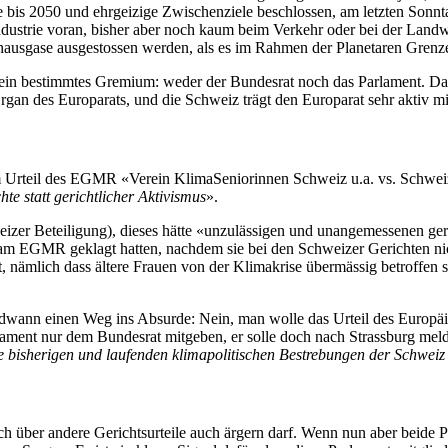
 bis 2050 und ehrgeizige Zwischenziele beschlossen, am letzten Sonnt
ie voran, bisher aber noch kaum beim Verkehr oder bei der Landwirts
hausgase ausgestossen werden, als es im Rahmen der Planetaren Grenze
 ein bestimmtes Gremium: weder der Bundesrat noch das Parlament. Darum
gan des Europarats, und die Schweiz trägt den Europarat sehr aktiv mi
m Urteil des EGMR «Verein KlimaSeniorinnen Schweiz u.a. vs. Schweiz»
te statt gerichtlicher Aktivismus
».
weizer Beteiligung), dieses hätte «unzulässigen und unangemessenen ger
en am EGMR geklagt hatten, nachdem sie bei den Schweizer Gerichten ni
t, nämlich dass ältere Frauen von der Klimakrise übermässig betroffen 
endwann einen Weg ins Absurde: Nein, man wolle das Urteil des Europ
arlament nur dem Bundesrat mitgeben, er solle doch nach Strassburg mel
e bisherigen und laufenden klimapolitischen Bestrebungen der Schweiz 
sich über andere Gerichtsurteile auch ärgern darf. Wenn nun aber beid