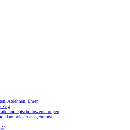
sten, Ablehnen, Ehren
e Zug
tie und epische Inszenierungen
e, dann wieder ausgebremst
 27