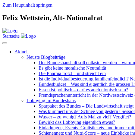
Zum Hauptinhalt springen
Felix Wettstein,
Alt-
Nationalrat
Startseite
Aktuell
Neuste Blogbeiträge
Der Bundeshaushalt soll entlastet werden – waru
Es gibt keine moralische Neutralität
Die Pharma trotzt – und streicht ein
Ist die Individualbesteuerung familienfeindlich? Nei
Bundesbudget – Was sind eigentlich die grossen L
Essen ist politisch – darf es auch utopisch sein?
Fremdsprachenunterricht in der Nordwestschweiz –
Lobbying im Bundeshaus
Sparpaket des Bundes – Die Landwirtschaft steigt 
Was kümmert uns der Schnee von gestern? Sessio
Wasser – zu wenig? Aufs Mal zu viel? Vergiftet?
Bewirkt das Lobbying eigentlich etwas?
Einladungen, Events, Gratistickets, und immer mit
Schienennetz und Nutri-Score – neue Einblicke i