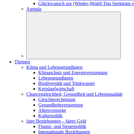
Glückwunsch zur (Wieder-)Wahl! Das Spektrum v
Agenda
Themen
Klima und Lebensgrundlagen
Klimaschutz und Energieversorgung
Lebensgrundlagen
Biodiversität und Trinkwasser
Kreislaufwirtschaft
Chancengleichheit, Gesundheit und Lebensqualität
Gleichberechtigung
Gesundheitsversorgung
Altersvorsorge
Kulturpolitik
faire Beziehungen – faires Geld
Finanz- und Steuerpolitik
Internationale Beziehungen