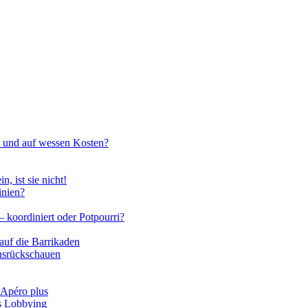
m und auf wessen Kosten?
n, ist sie nicht!
inien?
 koordiniert oder Potpourri?
auf die Barrikaden
nsrückschauen
 Apéro plus
ns Lobbying