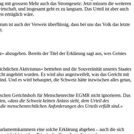
ag mit grossem Mehr auch das Stromgesetz: Jetzt müssen die weiteren
chaft, und insgesamt geht es zu langsam. Das Urteil ist aber auch
n erträglich wäre.
 ist auch der Verweis überflüssig, dass bei uns das Volk das letzte
t.
 abzugeben. Bereits der Titel der Erklärung sagt aus, wes Geistes
ichtlichen Aktivismus» betrieben und die Souveränität unseres Staates
cht angehört wurden. Es wird also angezweifelt, was das Gericht mit
sind. Und es wird behauptet, die Schweiz hätte inzwischen alles getan,
äischen Gerichtshofs für Menschenrechte EGMR nicht ignorieren. Das
den,
«dass die Schweiz keinen Anlass sieht, dem Urteil des
die menschenrechtlichen Anforderungen des Urteils erfüllt sind.»
e Parlamentskammern eine solche Erklärung abgeben – auch die sich